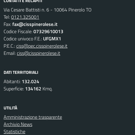
CONTATTI E RECAPITI
Via Cesare Battisti n. 6 - 10064 Pinerolo TO
Tel:
0121.325001
Fax:
fax@cisspinerolese.it
Codice Fiscale:
07329610013
Codice univoco F.E.:
UFGMX1
P.E.C.:
ciss@pec.cisspinerolese.it
Email:
ciss@cisspinerolese.it
DATI TERRITORIALI
Abitanti:
132.024
Superficie:
134162
Kmq.
UTILITÀ
Amministrazione trasparente
Archivio News
Statistiche