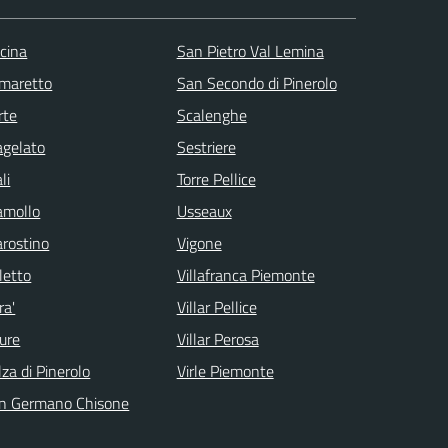
scina
San Pietro Val Lemina
maretto
San Secondo di Pinerolo
rte
Scalenghe
agelato
Sestriere
li
Torre Pellice
amollo
Usseaux
arostino
Vigone
letto
Villafranca Piemonte
ra'
Villar Pellice
ure
Villar Perosa
lza di Pinerolo
Virle Piemonte
n Germano Chisone