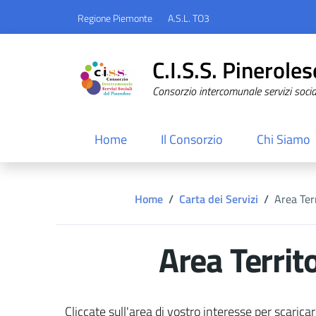
Regione Piemonte
A.S.L. TO3
C.I.S.S. Pineroles
Consorzio intercomunale servizi sociali
Home
Il Consorzio
Chi Siamo
Home
/
Carta dei Servizi
/
Area Terr
Area Territo
Cliccate sull'area di vostro interesse per scaric