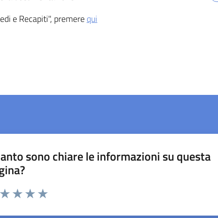
edi e Recapiti", premere
qui
anto sono chiare le informazioni su questa
gina?
a da 1 a 5 stelle la pagina
ta 1 stelle su 5
Valuta 2 stelle su 5
Valuta 3 stelle su 5
Valuta 4 stelle su 5
Valuta 5 stelle su 5