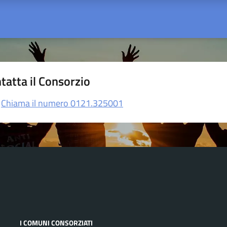
tatta il Consorzio
Chiama il numero 0121.325001
I COMUNI CONSORZIATI