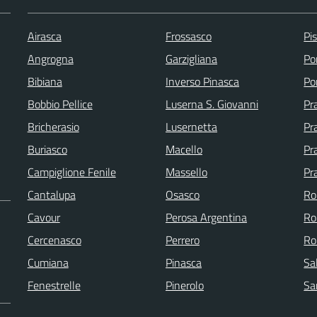
Airasca
Frossasco
Pi
Angrogna
Garzigliana
Po
Bibiana
Inverso Pinasca
Po
Bobbio Pellice
Luserna S. Giovanni
Pr
Bricherasio
Lusernetta
Pra
Buriasco
Macello
Pr
Campiglione Fenile
Massello
Pr
Cantalupa
Osasco
Ro
Cavour
Perosa Argentina
Ro
Cercenasco
Perrero
Ro
Cumiana
Pinasca
Sa
Fenestrelle
Pinerolo
Sa