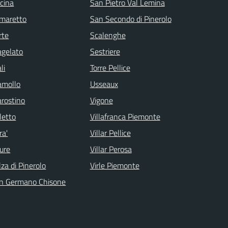
scina
San Pietro Val Lemina
maretto
San Secondo di Pinerolo
rte
Scalenghe
agelato
Sestriere
li
Torre Pellice
amollo
Usseaux
arostino
Vigone
letto
Villafranca Piemonte
ra'
Villar Pellice
ure
Villar Perosa
lza di Pinerolo
Virle Piemonte
n Germano Chisone