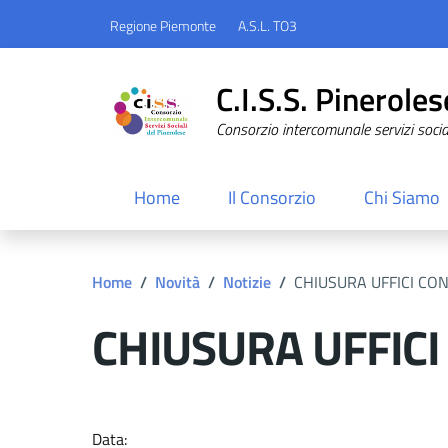
Regione Piemonte
A.S.L. TO3
C.I.S.S. Pineroles
Consorzio intercomunale servizi sociali
Home
Il Consorzio
Chi Siamo
Home
/
Novità
/
Notizie
/
CHIUSURA UFFICI CON
CHIUSURA UFFICI
Dettagli del docume
Data: