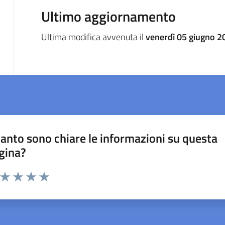
Ultimo aggiornamento
Ultima modifica avvenuta il
venerdì 05 giugno 2
anto sono chiare le informazioni su questa
gina?
a da 1 a 5 stelle la pagina
ta 1 stelle su 5
Valuta 2 stelle su 5
Valuta 3 stelle su 5
Valuta 4 stelle su 5
Valuta 5 stelle su 5