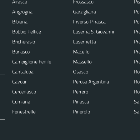
Airasca
Frossasco
Pi
Angrogna
Garzigliana
Po
Bibiana
Inverso Pinasca
Po
Bobbio Pellice
Luserna S. Giovanni
Pr
Bricherasio
Lusernetta
Pra
Buriasco
Macello
Pr
Campiglione Fenile
Massello
Pr
Cantalupa
Osasco
Ro
Cavour
Perosa Argentina
Ro
Cercenasco
Perrero
Ro
Cumiana
Pinasca
Sa
Fenestrelle
Pinerolo
Sa