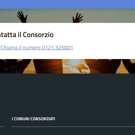
tatta il Consorzio
Chiama il numero 0121.325001
I COMUNI CONSORZIATI