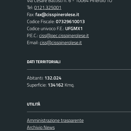
Via Cesare Battisti n. 6 - 10064 Pinerolo TO
Tel:
0121.325001
Fax:
fax@cisspinerolese.it
Codice Fiscale:
07329610013
Codice univoco F.E.:
UFGMX1
P.E.C.:
ciss@pec.cisspinerolese.it
Email:
ciss@cisspinerolese.it
DATI TERRITORIALI
Abitanti:
132.024
Superficie:
134162
Kmq.
UTILITÀ
Amministrazione trasparente
Archivio News